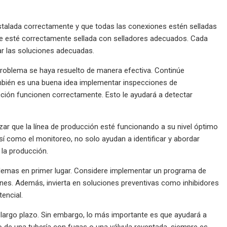
instalada correctamente y que todas las conexiones estén selladas
que esté correctamente sellada con selladores adecuados. Cada
zar las soluciones adecuadas.
problema se haya resuelto de manera efectiva. Continúe
También es una buena idea implementar inspecciones de
cción funcionen correctamente. Esto le ayudará a detectar
ar que la línea de producción esté funcionando a su nivel óptimo
 como el monitoreo, no solo ayudan a identificar y abordar
 la producción.
blemas en primer lugar. Considere implementar un programa de
nes. Además, invierta en soluciones preventivas como inhibidores
encial.
 largo plazo. Sin embargo, lo más importante es que ayudará a
o de una tubería con fugas o una válvula reventada, siempre es