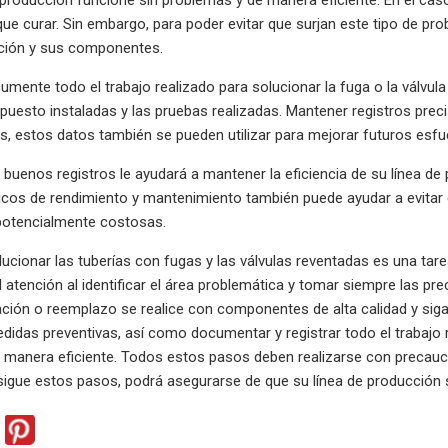
que curar. Sin embargo, para poder evitar que surjan este tipo de p
cción y sus componentes.
umente todo el trabajo realizado para solucionar la fuga o la válvula
epuesto instaladas y las pruebas realizadas. Mantener registros prec
, estos datos también se pueden utilizar para mejorar futuros esf
 buenos registros le ayudará a mantener la eficiencia de su línea de
ricos de rendimiento y mantenimiento también puede ayudar a evitar
 potencialmente costosas.
ucionar las tuberías con fugas y las válvulas reventadas es una tar
l atención al identificar el área problemática y tomar siempre las 
ación o reemplazo se realice con componentes de alta calidad y siga
idas preventivas, así como documentar y registrar todo el trabajo 
 manera eficiente. Todos estos pasos deben realizarse con precauc
Si sigue estos pasos, podrá asegurarse de que su línea de producci