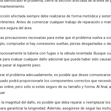
a identificado el problema, cierre la sección afectada de la línea d
 mantenimiento.
 sección afectada siempre debe realizarse de forma metódica y siste
rtinentes. Antes de comenzar cualquier trabajo de reparación o mant
era segura del área.
s precauciones necesarias para evitar que el problema vuelva a ocurr
plo, compruebe si hay conexiones sueltas, piezas desgastadas o dañ
uciosamente la tubería con fugas o la válvula reventada. Busque cua
e para evaluar cualquier daño adicional que pueda haber sido causado
e pasar al siguiente paso.
rar el problema adecuadamente, es posible que desee comunicarse c
ado podrá proporcionarle los componentes correctos que necesita pa
as online, pero sólo si estás seguro de su tamaño y forma. Al fina
uar.
la magnitud del daño, es posible que deba reparar o reemplazar lo
 para garantizar la longevidad. Además, asegúrese de seguir las instru