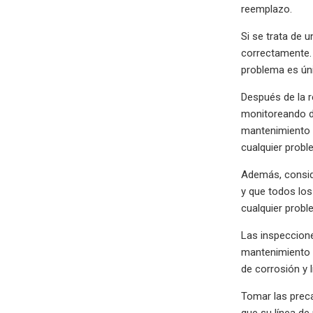
reemplazo.
Si se trata de 
correctamente. 
problema es úni
Después de la r
monitoreando de
mantenimiento p
cualquier probl
Además, conside
y que todos lo
cualquier probl
Las inspeccione
mantenimiento d
de corrosión y 
Tomar las preca
que su línea de