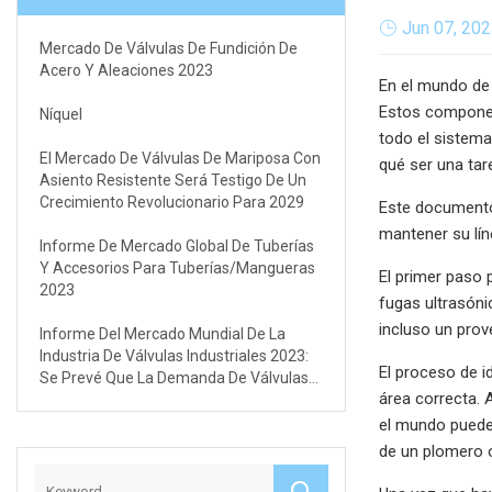
Jun 07, 20
Mercado De Válvulas De Fundición De
Acero Y Aleaciones 2023
En el mundo de 
Estos componen
Níquel
todo el sistema
El Mercado De Válvulas De Mariposa Con
qué ser una tar
Asiento Resistente Será Testigo De Un
Crecimiento Revolucionario Para 2029
Este documento 
mantener su lín
Informe De Mercado Global De Tuberías
Y Accesorios Para Tuberías/mangueras
El primer paso 
2023
fugas ultrasóni
incluso un prov
Informe Del Mercado Mundial De La
Industria De Válvulas Industriales 2023:
El proceso de i
Se Prevé Que La Demanda De Válvulas
área correcta.
Industriales En China Aumente Un 11,5%
el mundo puede 
de un plomero o