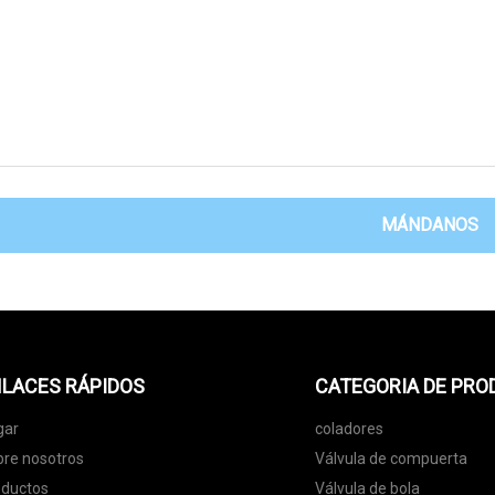
MÁNDANOS
LACES RÁPIDOS
CATEGORIA DE PR
gar
coladores
re nosotros
Válvula de compuerta
oductos
Válvula de bola