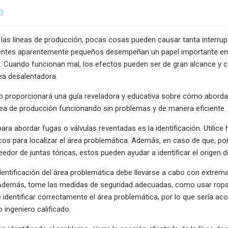
23
las líneas de producción, pocas cosas pueden causar tanta interrup
tes aparentemente pequeños desempeñan un papel importante en el 
. Cuando funcionan mal, los efectos pueden ser de gran alcance y 
ea desalentadora.
proporcionará una guía reveladora y educativa sobre cómo abordar 
ea de producción funcionando sin problemas y de manera eficiente.
para abordar fugas o válvulas reventadas es la identificación. Util
cos para localizar el área problemática. Además, en caso de que, po
eedor de juntas tóricas, estos pueden ayudar a identificar el origen 
dentificación del área problemática debe llevarse a cabo con extrem
 Además, tome las medidas de seguridad adecuadas, como usar ropa 
identificar correctamente el área problemática, por lo que sería aco
 ingeniero calificado.