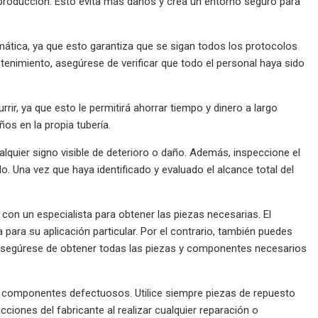
e producción. Esto evita más daños y crea un entorno seguro para
mática, ya que esto garantiza que se sigan todos los protocolos
enimiento, asegúrese de verificar que todo el personal haya sido
ir, ya que esto le permitirá ahorrar tiempo y dinero a largo
os en la propia tubería.
lquier signo visible de deterioro o daño. Además, inspeccione el
. Una vez que haya identificado y evaluado el alcance total del
on un especialista para obtener las piezas necesarias. El
ra su aplicación particular. Por el contrario, también puedes
l, asegúrese de obtener todas las piezas y componentes necesarios
s componentes defectuosos. Utilice siempre piezas de repuesto
cciones del fabricante al realizar cualquier reparación o