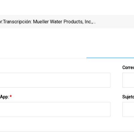
r:
Transcripción: Mueller Water Products, Inc.,
Convocatoria De Resultados Del Tercer Trimestre De
2023, 4 De Agosto De 2023
Correo
sApp:
*
Sujet