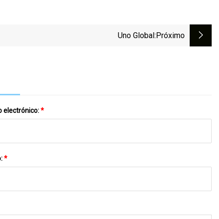
Uno Global
:próximo
 electrónico:
*
o:
*