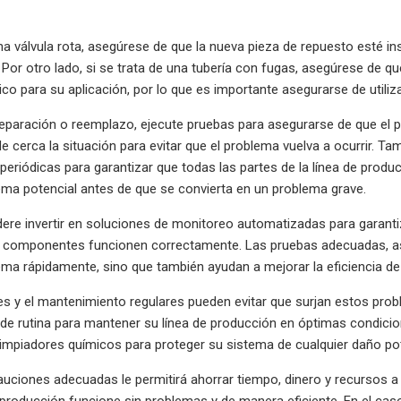
una válvula rota, asegúrese de que la nueva pieza de repuesto esté 
Por otro lado, si se trata de una tubería con fugas, asegúrese de 
co para su aplicación, por lo que es importante asegurarse de utili
eparación o reemplazo, ejecute pruebas para asegurarse de que el 
 cerca la situación para evitar que el problema vuelva a ocurrir. 
eriódicas para garantizar que todas las partes de la línea de produ
ema potencial antes de que se convierta en un problema grave.
re invertir en soluciones de monitoreo automatizadas para garantiz
s componentes funcionen correctamente. Las pruebas adecuadas, así
ema rápidamente, sino que también ayudan a mejorar la eficiencia de
s y el mantenimiento regulares pueden evitar que surjan estos pro
e rutina para mantener su línea de producción en óptimas condicio
limpiadores químicos para proteger su sistema de cualquier daño pot
uciones adecuadas le permitirá ahorrar tiempo, dinero y recursos a
 producción funcione sin problemas y de manera eficiente. En el cas