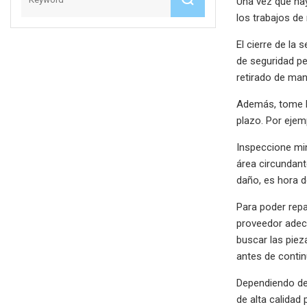
Una vez que hay
los trabajos de
El cierre de la
de seguridad pe
retirado de man
Además, tome la
plazo. Por ejem
Inspeccione min
área circundant
daño, es hora d
Para poder repa
proveedor adecu
buscar las piez
antes de contin
Dependiendo de 
de alta calidad