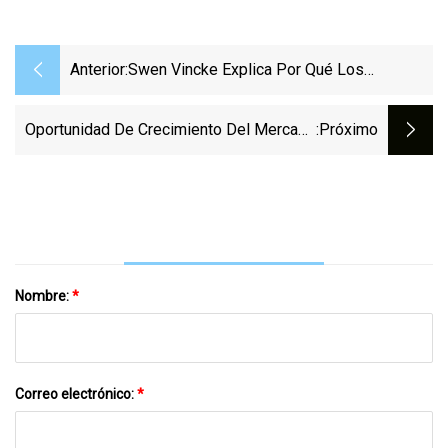
Anterior:
Swen Vincke Explica Por Qué Los
Desarrolladores No Deberían Preocuparse
Por Baldur's Gate 3 Y Hacer Lo Suyo: "Los
Oportunidad De Crecimiento Del Mercado
:próximo
Estándares Cambian Continuamente"
De Puertas De Control De Agua: Waterman
Valve, LLC, Jash Engineering Ltd, Mueller
Nombre:
*
Correo electrónico:
*