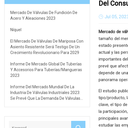
Del Cons
Mercado De Válvulas De Fundición De
Jul 05, 202
Acero Y Aleaciones 2023
Níquel
Mercado de válv
tamaño del merca
El Mercado De Válvulas De Mariposa Con
estado presente
Asiento Resistente Será Testigo De Un
actual y las pe
Crecimiento Revolucionario Para 2029
importantes del
Informe De Mercado Global De Tuberías
prevé que afect
Y Accesorios Para Tuberías/mangueras
depende de una 
2023
panorama operat
Informe Del Mercado Mundial De La
El estudio publ
Industria De Válvulas Industriales 2023:
tipo/producto, l
Se Prevé Que La Demanda De Válvulas
Industriales En China Aumente Un 11,5%
clave, el tipo d
la participación
principales ava
estudiar las em