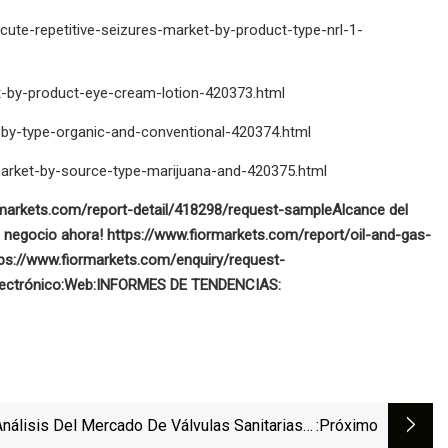
cute-repetitive-seizures-market-by-product-type-nrl-1-
t-by-product-eye-cream-lotion-420373.html
t-by-type-organic-and-conventional-420374.html
arket-by-source-type-marijuana-and-420375.html
ormarkets.com/report-detail/418298/request-sample
Alcance del
u negocio ahora! https://www.fiormarkets.com/report/oil-and-gas-
tps://www.fiormarkets.com/enquiry/request-
ectrónico:
Web:
INFORMES DE TENDENCIAS:
Análisis Del Mercado De Válvulas Sanitarias Y
:próximo