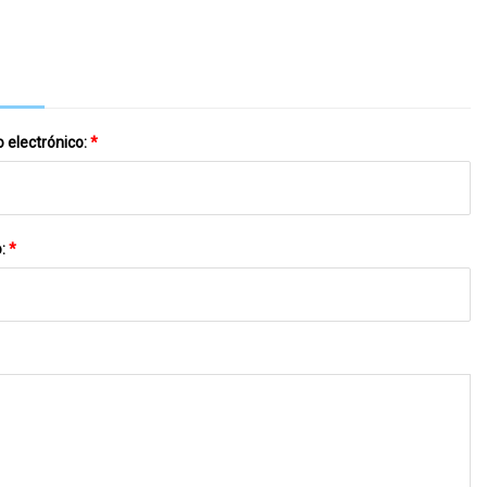
ripción General Del Crecimiento Regional Por
Parte De Los Mejores Jugadores
 electrónico:
*
o:
*