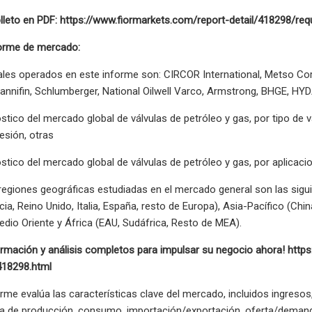
lleto en PDF: https://www.fiormarkets.com/report-detail/418298/re
forme de mercado:
ales operados en este informe son: CIRCOR International, Metso Cor
annifin, Schlumberger, National Oilwell Varco, Armstrong, BHGE, HYDA
óstico del mercado global de válvulas de petróleo y gas, por tipo de v
esión, otras
óstico del mercado global de válvulas de petróleo y gas, por aplic
regiones geográficas estudiadas en el mercado general son las sigui
ia, Reino Unido, Italia, España, resto de Europa), Asia-Pacífico (Chi
dio Oriente y África (EAU, Sudáfrica, Resto de MEA).
ormación y análisis completos para impulsar su negocio ahora! htt
418298.html
rme evalúa las características clave del mercado, incluidos ingresos, 
sa de producción, consumo, importación/exportación, oferta/demand