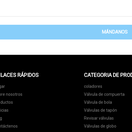
MÁNDANOS
LACES RÁPIDOS
CATEGORIA DE PR
gar
coladores
re nosotros
Válvula de compuerta
oductos
Válvula de bola
icias
Válvulas de tapón
g
Revisar válvulas
ntáctenos
Válvulas de globo