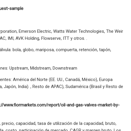
quest-sample
poration, Emerson Electric, Watts Water Technologies, The Weir
C, IMI, AVK Holding, Flowserve, ITT y otros. .
álvula: bola, globo, mariposa, compuerta, retención, tapón,
aciones: Upstream, Midstream, Downstream
entes: América del Norte (EE. UU., Canadá, México), Europa
na, Japón, India). , Resto de APAC), Sudamérica (Brasil y Resto de
ps://www.fiormarkets.com/report/oil-and-gas-valves-market-by-
precio, capacidad, tasa de utilización de la capacidad, bruto,
a, costo, participación de mercado, CAGR y margen bruto. Los