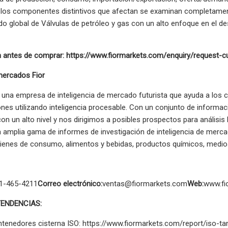
y los componentes distintivos que afectan se examinan completame
do global de Válvulas de petróleo y gas con un alto enfoque en el des
n antes de comprar: https://www.fiormarkets.com/enquiry/request-
mercados Fior
 una empresa de inteligencia de mercado futurista que ayuda a los c
nes utilizando inteligencia procesable. Con un conjunto de informaci
 un alto nivel y nos dirigimos a posibles prospectos para análisis
amplia gama de informes de investigación de inteligencia de mercad
bienes de consumo, alimentos y bebidas, productos químicos, medio
1-465-4211
Correo electrónico:
ventas@fiormarkets.com
Web:
www.fi
TENDENCIAS:
tenedores cisterna ISO: https://www.fiormarkets.com/report/iso-ta