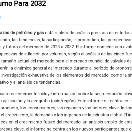
umo Para 2032
3
ulas de petróleo y gas
está repleto de análisis precisos de estudio
do, las tendencias, la participación, el pronóstico, las perspectivas,
 y futuro del mercado de 2023 a 2032. El informe contiene una evalua
rspectivas de inflación por volumen, según el análisis de las cinco fu
 tamaño actual del mercado para el mercado mundial de válvulas de p
arán la dinámica general del mercado durante el período de pronósti
investigación exhaustiva de los elementos del mercado, como la situ
ivo y el análisis de tendencias.
icado recientemente incluye información sobre la segmentación clav
a aplicación y la geografía (país/región). Este informe se centra en 
e producto, los consumidores, las regiones y los actores clave. Indic
, el crecimiento, la demanda y los ingresos de la industria global. El
nces en el crecimiento futuro del mercado, un análisis amplio de es
presas clave, el informe se centra en los nuevos participantes que 