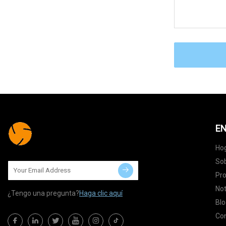
EN
Ho
Sob
Pr
Not
¿Tengo una pregunta?
Haga clic aquí
Blo
Co