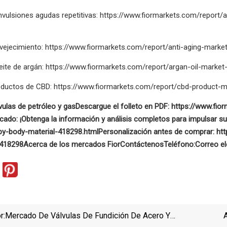
ulsiones agudas repetitivas: https://www.fiormarkets.com/report/a
vejecimiento: https://www.fiormarkets.com/report/anti-aging-marke
eite de argán: https://www.fiormarkets.com/report/argan-oil-marke
ductos de CBD: https://www.fiormarkets.com/report/cbd-product-m
ulas de petróleo y gas
Descargue el folleto en PDF: https://www.fi
cado:
¡Obtenga la información y análisis completos para impulsar s
by-body-material-418298.html
Personalización antes de comprar: ht
/418298
Acerca de los mercados Fior
Contáctenos
Teléfono:
Correo el
r:
Mercado De Válvulas De Fundición De Acero Y