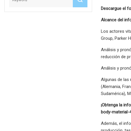
Descargue el fo
Alcance del in
Los actores vit
Group, Parker H
Análisis y pron
reducción de pr
Análisis y pron
Algunas de las 
(Alemania, Franc
Sudamérica), Me
¡Obtenga la inf
body-material-
Además, el info
producción, ta