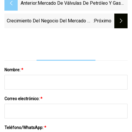
Anterior:
Mercado De Válvulas De Petróleo Y Gas
2023: Crecimiento Empresarial Mundial Y
Estado Del Consumo Para 2032
Crecimiento Del Negocio Del Mercado De
:próximo
Válvulas De Bola Seguras Contra
Incendios Por Análisis De Los Principales
Actores Clave
Nombre:
*
Correo electrónico:
*
Teléfono/WhatsApp:
*