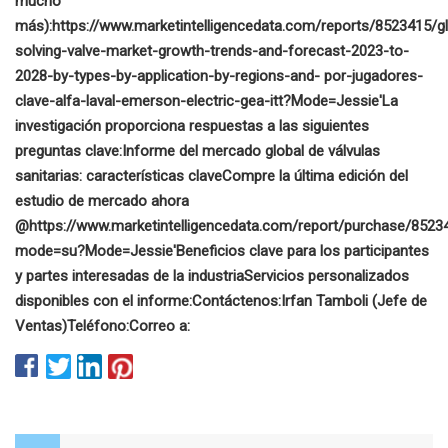
mucho
más):
https://www.marketintelligencedata.com/reports/8523415/gl
solving-valve-market-growth-trends-and-forecast-2023-to-
2028-by-types-by-application-by-regions-and- por-jugadores-
clave-alfa-laval-emerson-electric-gea-itt?Mode=Jessie'
La
investigación proporciona respuestas a las siguientes
preguntas clave:
Informe del mercado global de válvulas
sanitarias: características clave
Compre la última edición del
estudio de mercado ahora
@
https://www.marketintelligencedata.com/report/purchase/8523
mode=su?Mode=Jessie'
Beneficios clave para los participantes
y partes interesadas de la industria
Servicios personalizados
disponibles con el informe:
Contáctenos:
Irfan Tamboli (Jefe de
Ventas)
Teléfono:
Correo a: