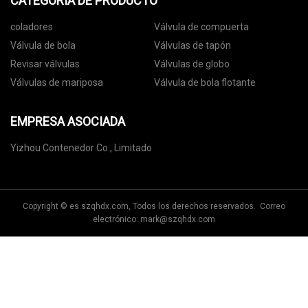
CATEGORIA DE PRODUCTO
coladores
Válvula de compuerta
Válvula de bola
Válvulas de tapón
Revisar válvulas
Válvulas de globo
Válvulas de mariposa
Válvula de bola flotante
EMPRESA ASOCIADA
Yizhou Contenedor Co., Limitado
Copyright © es.szqhdx.com, Todos los derechos reservados. Correo
electrónico:
mark@szqhdx.com