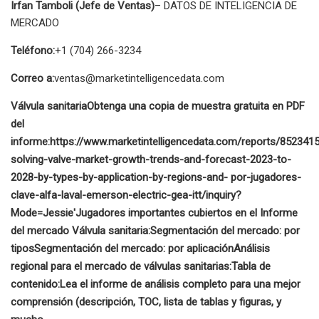
Irfan Tamboli (Jefe de Ventas)
– DATOS DE INTELIGENCIA DE
MERCADO
Teléfono:
+1 (704) 266-3234
Correo a:
ventas@marketintelligencedata.com
Válvula sanitaria
Obtenga una copia de muestra gratuita en PDF
del
informe:
https://www.marketintelligencedata.com/reports/8523415
solving-valve-market-growth-trends-and-forecast-2023-to-
2028-by-types-by-application-by-regions-and- por-jugadores-
clave-alfa-laval-emerson-electric-gea-itt/inquiry?
Mode=Jessie'
Jugadores importantes cubiertos en el Informe
del mercado Válvula sanitaria:
Segmentación del mercado: por
tipos
Segmentación del mercado: por aplicación
Análisis
regional para el mercado de válvulas sanitarias:
Tabla de
contenido:
Lea el informe de análisis completo para una mejor
comprensión (descripción, TOC, lista de tablas y figuras, y