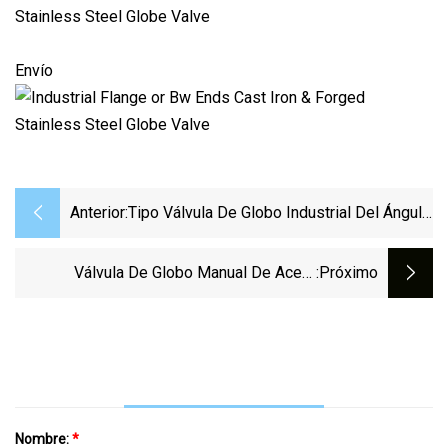
Envío
Anterior:
Tipo Válvula De Globo Industrial Del Ángulo
Del Reborde De La Clase 150 De 3
Pulgadas De Acero Fundido
Válvula De Globo Manual De Acero
:próximo
Inoxidable Con Bridas De Acero Fundido
Del Fabricante CE Con Precio Aceptable
Nombre:
*